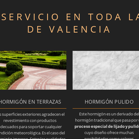
SERVICIO EN TODA L
DE VALENCIA
HORMIGÓN PULIDO
HORMIGÓN EN TERRAZAS
Este hormigón es un derivado de
s superficies exteriores agradecen el
hormigón tradicional que pasa por
revestimiento con productos
proceso especial de lijado y pulid
decuados para soportar cualquier
cuyo diseño ofrece muchas
ndición meteorológica. Es el caso del
posibilidades como colores
migón impreso. Entre las cualidades